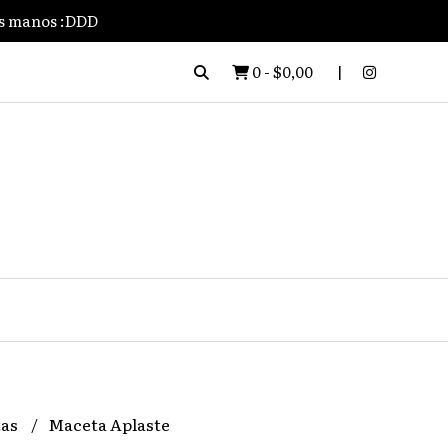
us manos :DDD
0
-
$0,00
tas
Maceta Aplaste