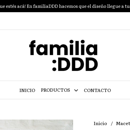
ue estés acá! En familiaDDD hacemos que el diseño llegue a t
PRODUCTOS
INICIO
CONTACTO
Inicio
Mace