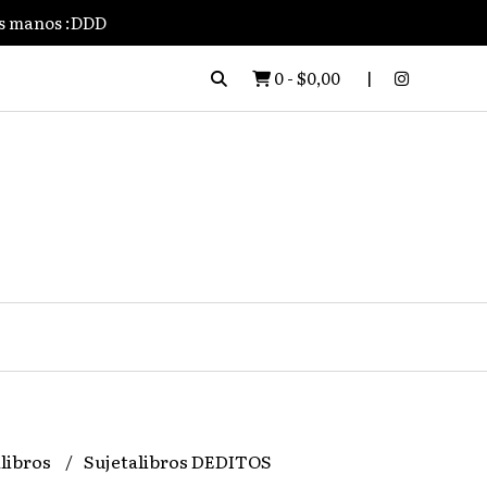
us manos :DDD
0
-
$0,00
libros
Sujetalibros DEDITOS