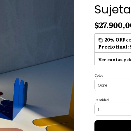
Sujeta
$27.900,0
20% OFF
c
Precio final:
Ver cuotas y 
Color
Cantidad