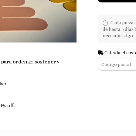
Cada pieza s
de hasta 5 días
necesitás algo.
Calculá el cost
para ordenar, sostener y
lvo
0% off.