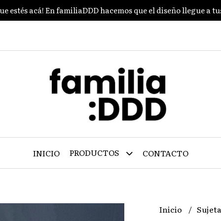
ue estés acá! En familiaDDD hacemos que el diseño llegue a t
PRODUCTOS
INICIO
CONTACTO
Inicio
Sujeta